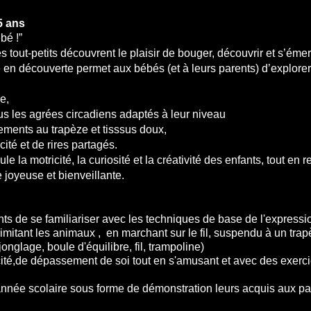
 5 ans
bé !”
out-petits découvrent le plaisir de bouger, découvrir et s’émerv
he en découverte permet aux bébés (et à leurs parents) d’explore
e,
s les agrées circadiens adaptés à leur niveau
ments au trapèze et tisssus doux,
té et de rires partagés.
e la motricité, la curiosité et la créativité des enfants, tout en r
joyeuse et bienveillante.
s de se familiariser avec les techniques de base de l'expressio
 imitant les animaux , en marchant sur le fil, suspendu à un tra
crobatie, jonglage, boule d'équilibre, fil
ricité,de dépassement de soi tout en s'amusant et avec des exer
ou
'année scolaire sous forme de démonstration leurs acquis aux pa