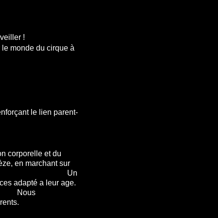
eiller !
r le monde du cirque à
enforçant le lien parent-
n corporelle et du
pèze, en marchant sur
, trampoline) Un
cices adapté a leur age.
s
rents.