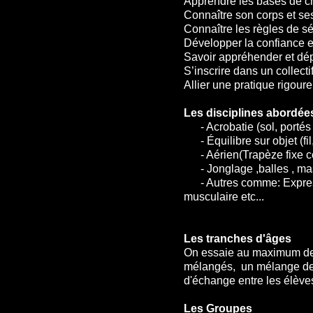
Apprendre les bases de ch
Connaître son corps et ses
Connaître les règles de s
Développer la confiance en 
Savoir appréhender et dé
S’inscrire dans un collecti
Allier une pratique rigour
Les disciplines abordée
- Acrobatie (sol, portés 
- Équilibre sur objet (fil
- Aérien(Trapèze fixe cer
- Jonglage ,balles , mass
- Autres comme: Expressio
musculaire etc...
Les tranches d'âges
On essaie au maximum de re
mélangés, un mélange de 
d'échange entre les élève
Les Groupes