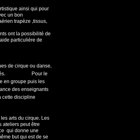
tistique ainsi qui pour
vec un bon
érien trapèze ,tissus,
s ont la possibilité de
'aide particulière de
ues de cirque ou danse,
e sont fixés. Pour le
e en groupe puis les
istance des enseignants
 cette discipline
les arts du cirque. Les
ateliers peut être
s ce qui donne une
même but qui est de se