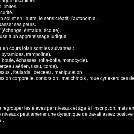
aque discipline.
 limites.
écurité.
soi et en l’autre, le sens créatif, l’autonomie .
passer ses peurs.
f (échange, entraide, écoute).
euse à un apprentissage ludique.
s
en cours loisir sont les suivantes :
,pyramides, trampoline).
, boule, échasses, rolla-bolla, monocycle).
ceau aérien, tissu, corde).
us , foulards , cerceau , manipulation
n corporelle, contorsion , mat chinois , roue cyr exercices 
grouper les élèves par niveaux et âge à l'inscription, mais en 
niveaux peut amener une dynamique de travail assez positive d
s .