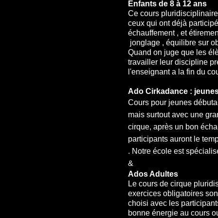
Enfants de 8 à 12 ans
Ce cours pluridisciplinair
ceux qui ont déjà partici
échauffement , et étiremen
jonglage , équilibre sur obj
Quand on juge que les élè
travailler leur discipline 
l'enseignant a la fin du cou
Ado Cirkadance : jeunes 
Cours pour jeunes débutan
mais surtout avec une gr
cirque, après un bon écha
participants auront le tem
.
Notre école est spécialis
&
Ados Adultes
Le cours de cirque pluridi
exercices obligatoires son
choisi avec les participan
bonne énergie au cours ou