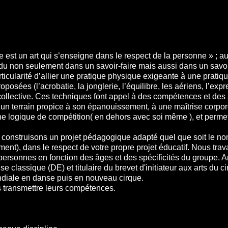
e est un art qui s’enseigne dans le respect de la personne » ; au
du non seulement dans un savoir-faire mais aussi dans un savoir
ticularité d’allier une pratique physique exigeante à une pratiqu
proposées (l’acrobatie, la jonglerie, l’équilibre, les aériens, l’e
ollective. Ces techniques font appel à des compétences et des s
 un terrain propice à son épanouissement, à une maîtrise corpor
ne logique de compétition( en dehors avec soi même ), et perme
construisons un projet pédagogique adapté quel que soit le n
ement), dans le respect de votre propre projet éducatif. Nous trav
 personnes en fonction des âges et des spécificités du groupe. An
e classique (DE) et titulaire du brevet d'initiateur aux arts du c
ère Mondiale en danse puis en nouveau cirque.
s transmettre leurs compétences.