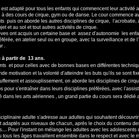
e est adapté pour tous les enfants qui commencent leur activité ar
pé à des cours de cirque, gym ou de danse. Le cour commence a
ts puis on aborde les autres disciplines de cirque, l'acrobatie, a
et et au sol et tout autres activités de cirque.
ves ont acquis un certaine base et assez d'autonomie les enfant
préférée, en atelier seul ou en groupe, avec la surveillance et de l
r .
à partir de 13 ans.
ts et pour celles avec de bonnes bases en différentes techniq
ande motivation et la volonté d'atteindre les buts qu'ils s
uffement et assouplissement, on aborde les disciplines de cirqu
ps pour s'entraîner dans leurs disciplines préférées, avec l'ass
é dans les arts aériennes , un grand partie du cours sera dédié a
sciplinaire adulte s'adresse aux adultes qui souhaitent découvrir 
t adaptés aux niveaux de chacun, après le choix du contenu des 
ts.... Pour l'instant on mélange les adultes avec les adolescent
 tous les âges travaillent ensemble dans le respect et avec le 