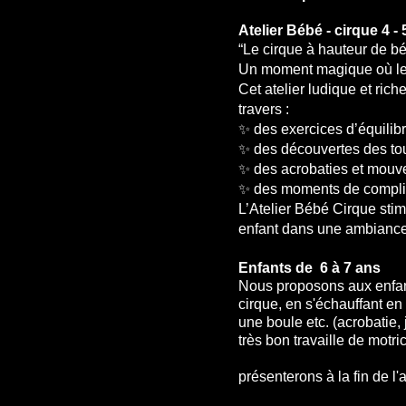
Atelier
Bébé - cirque 4 -
“Le cirque à hauteur de bé
Un moment magique où les t
Cet atelier ludique et ric
travers :
✨ des exercices d’équilibr
✨ des découvertes des tou
✨ des acrobaties et mouve
✨ des moments de complici
L’Atelier Bébé Cirque stimul
enfant dans une ambiance 
Enfants de 6 à 7 ans
Nous proposons aux enfant
cirque, en s'échauffant en
une boule etc. (a
très bon travaille de mot
N
présenterons à la fin de l