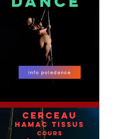
dance
info poledance
Cerceau
Hamac
tissus
Cours