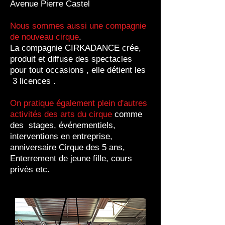
Avenue Pierre Castel
Nous sommes aussi une compagnie
de nouveau cirque
.
La compagnie CIRKADANCE crée,
produit et diffuse des spectacles
pour tout occasions , elle
détient
les
3 licences .
On pratique
également
plein d'autres
activités des arts du cirque
comme
des stages,
événementiels
,
interventions en entreprise,
anniversaire Cirque des 5 ans,
Enterrement de jeune fille, cours
privés etc.